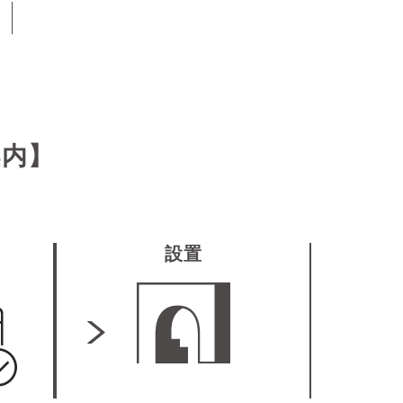
案内】
設置