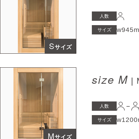
人数
w945
サイズ
S
サイズ
size M
|
人数
w120
サイズ
M
サイズ