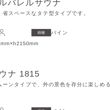
ル
バレルサウナ
、省スペースなタテ型タイプです。
パイン
樹種
0mm×h2150mm
サウナ
1815
ムーンタイプで、外の景色を存分に楽しめ