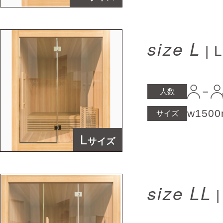
size L
|
人数
w150
サイズ
L
サイズ
size LL