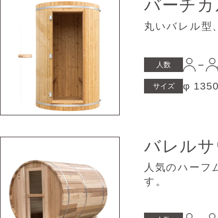
バーチカ
丸いバレル型
人数
φ 135
サイズ
バレル
人気のハーフ
す。