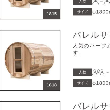
人数
φ180
サイズ
1815
バレル
人気のハーフ
す。
人数
φ180
サイズ
1818
バレル