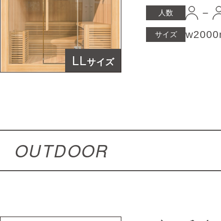
人数
w200
サイズ
LL
サイズ
OUTDOOR